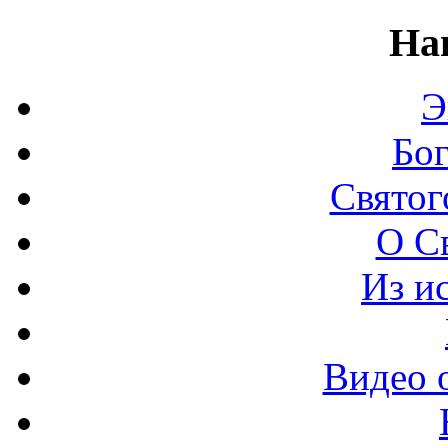
На
Э
Бо
Святог
О С
Из и
Видео 