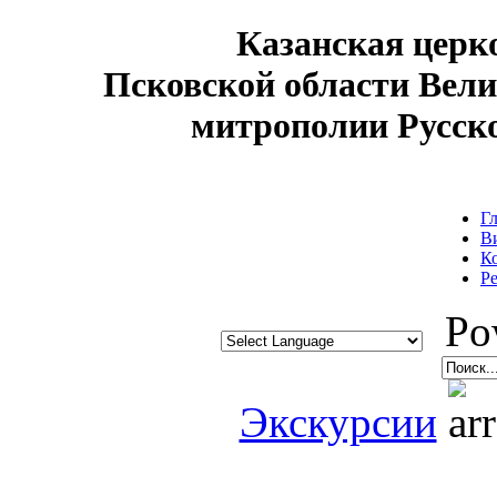
Казанская цер
Псковской области Вел
митрополии Русск
Г
В
К
Р
Pow
Экскурсии