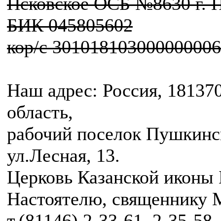
Псковское ОСБ №8630 г. 
БИК 045805602
кор/c 30101810300000000
Наш адрес: Россия, 181370
область,
рабочий поселок Пушкинс
ул.Лесная, 13.
Церковь Казанской иконы
Настоятелю, священнику 
т.(81146) 2-33-61, 2-35-58,