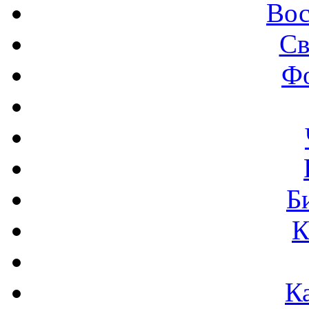
Вос
Св
Ф
Б
К
К