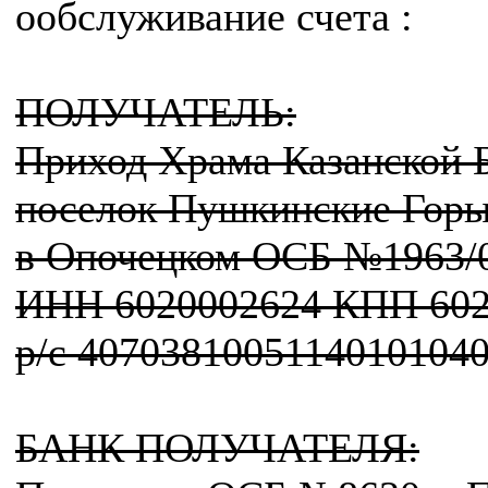
ообслуживание счета :
ПОЛУЧАТЕЛЬ:
Приход Храма Казанской 
поселок Пушкинские Горы
в Опочецком ОСБ №1963/
ИНН 6020002624 КПП 602
р/с 4070381005114010104
БАНК ПОЛУЧАТЕЛЯ: