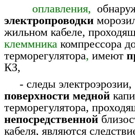
оплавления,
обнару
электропроводки
морозил
жильном кабеле, проходя
клеммника
компрессора до
терморегулятора
,
имеют
п
КЗ,
- следы электроэрозии
поверхности медной
капи
терморегулятора, проходя
непосредственной
близос
кабеля, являются следстви