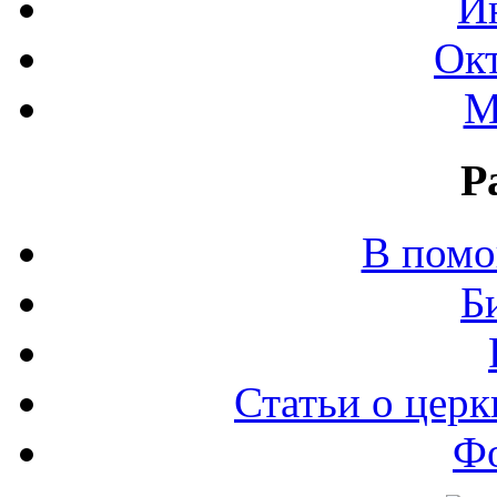
И
Окт
М
Р
В помо
Б
Статьи о церк
Ф