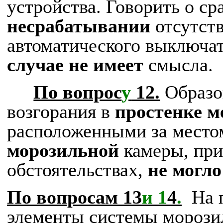
устройства. Говорить о с
несрабатывании
отсутст
автоматического выключат
случае не имеет
смысла.
По вопрос
у
12.
Образо
возгорания в
простенке 
расположенными за место
морозильной
камеры, пр
обстоятельствах,
не могло
По вопросам 13
и 1
4
.
На 
элементы системы мороз