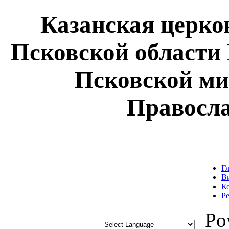
Казанская церк
Псковской области
Псковской ми
Правосл
Г
В
К
Р
Pow