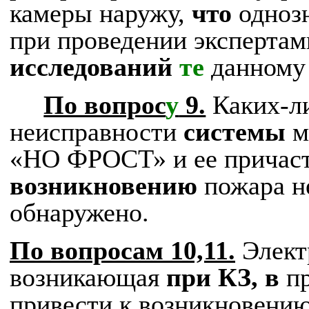
камеры наружу,
что
одноз
при проведении экспертам
исследований
те
данному
По вопрос
у
9.
Каких-ли
неисправности
системы
м
«НО ФРОСТ» и ее причаст
возникновению
пожара н
обнаружено.
По вопросам 10,11.
Элект
возникающая
при КЗ, в
п
привести к возникновению