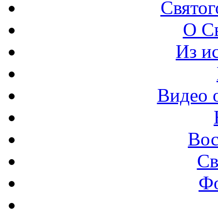
Святог
О С
Из и
Видео 
Вос
Св
Ф