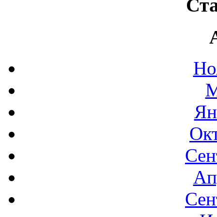
Ста
Но
М
Ян
Окт
Сен
Ап
Сен