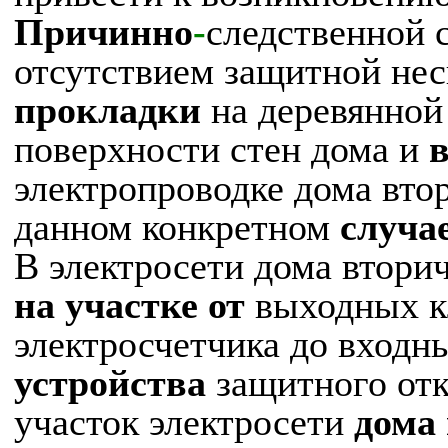
Причинно
-
следственной 
отсутствием защитной не
прокладки
на деревянной
поверхности стен дома и
в
электропроводке дома вто
данном конкретном
случае
В электросети дома втори
на участке от
выходных 
электросчетчика до входн
устройства
защитного от
участок электросети
дома 