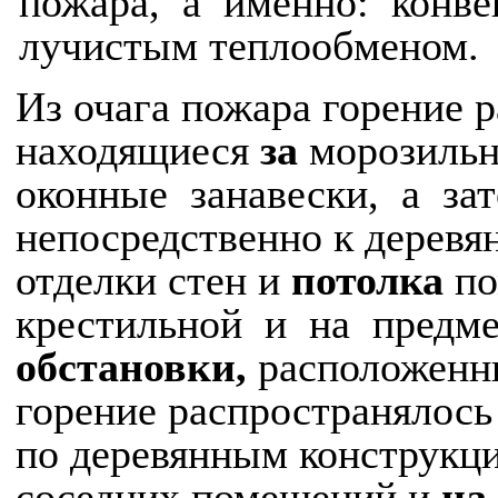
пожара,
а
именно:
конве
лучистым теплообменом.
Из очага пожара горение 
находящиеся
за
морозиль
оконные
занавески,
а
за
непосредственно к дерев
отделки стен и
потолка
п
крестильной
и
на
предм
обстановки,
расположенны
горение распространялос
по деревянным конструкци
соседних помещений и
на