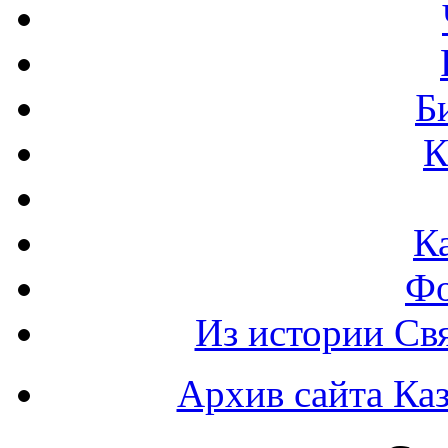
Б
К
К
Фо
Из истории Св
Архив сайта Каз