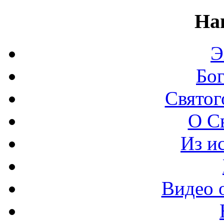
На
Э
Бо
Святог
О С
Из и
Видео 