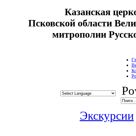
Казанская цер
Псковской области Вел
митрополии Русск
Г
В
К
Р
Pow
Экскурсии