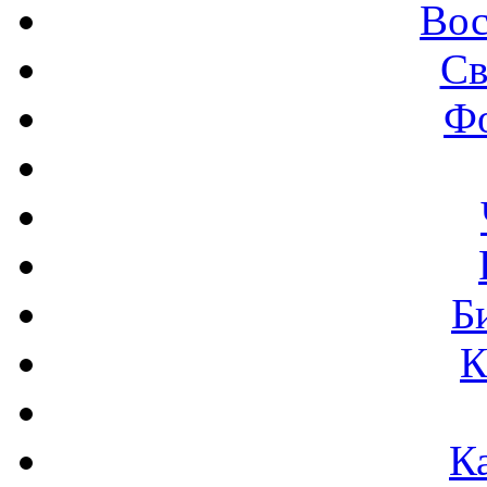
Вос
Св
Ф
Б
К
К