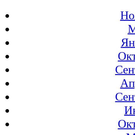
Но
М
Ян
Окт
Сен
Ап
Сен
И
Окт