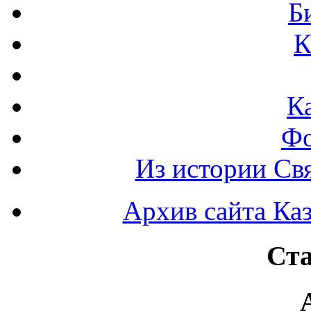
Б
К
К
Фо
Из истории Св
Архив сайта Каз
Ста