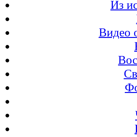
Из и
Видео 
Вос
Св
Ф