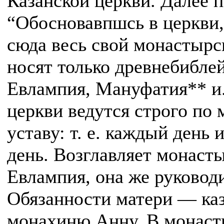
Казанской церкви. Далее п
“Обосновавпшсь в церкви
сюда весь свой монастырс
носят только древнебибле
Евлампия, Мануфатия** и.
церкви ведутся строго по
уставу: т. е. каждый день 
день. Возглавляет монаст
Евлампия, она же руковод
Обязанности матери — ка
монахиню Анну. В монаст