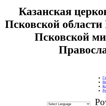
Казанская церк
Псковской области
Псковской ми
Правосл
Г
В
К
Р
Pow