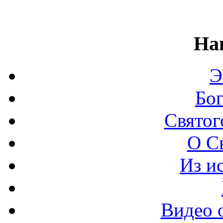
На
Э
Бо
Святог
О С
Из и
Видео 