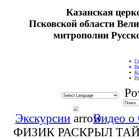
Казанская цер
Псковской области Вел
митрополии Русск
Г
В
К
Р
Pow
Экскурсии
Видео о
ФИЗИК РАСКРЫЛ ТА