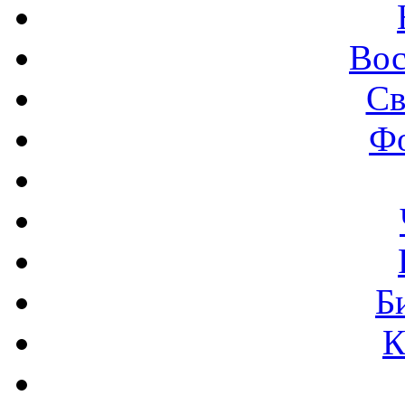
Вос
Св
Ф
Б
К