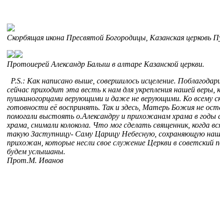
Скорбящая икона Пресвятой Богородицы, Казанская церковь П
Протоиерей Александр Балыш в алтаре Казанской церкв
P.S.: Как написано выше, совершилось исцеление. Поблагодар
сейчас приходит эта весть к нам для укрепления нашей веры,
пушкиногорцами верующими и даже не верующими. Ко всему ск
готовности её воспринять. Так и здесь, Матерь Божия не ос
помогали выстоять о.Александру и прихожанам храма в годы со
храма, снимали колокола. Что мог сделать священник, когда 
такую Заступницу- Саму Царицу Небесную, сохраняющую наш 
прихожан, которые несли свое служение Церкви в советский п
будем услышаны.
Прот.М. Иванов