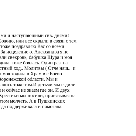
ками и наступающими свв. днями!
Божию, или все скрыли в связи с тем
Я тоже поздравляю Вас со всеми
За исцеление о. Александра я не
нали свекровь, бабушка Шура и моя
дила, тоже боялась. Один раз, на
стный ход.. Молитвы ( Отче наш... и
 моя ходила в Храм в с.Боево
 Воронежской области. Мы и
нчались тоже там.И детьми мы ездили
и сейчас не знаем где он. И двух
 Крестики мы носили, привязывая на
б этом молчать. А в Пушкинских
егда поддерживала и помогала.