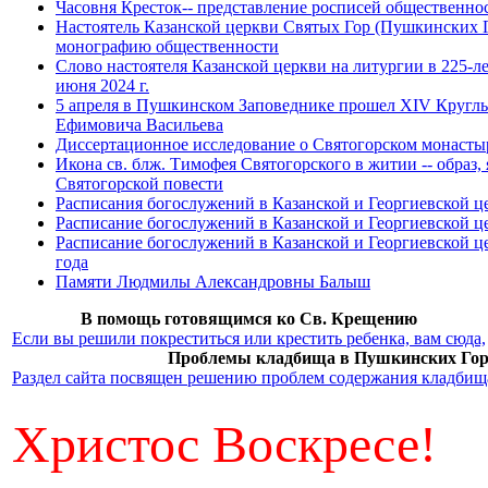
Часовня Кресток-- представление росписей общественно
Настоятель Казанской церкви Святых Гор (Пушкинских Г
монографию общественности
Слово настоятеля Казанской церкви на литургии в 225-л
июня 2024 г.
5 апреля в Пушкинском Заповеднике прошел XIV Круглы
Ефимовича Васильева
Диссертационное исследование о Святогорском монасты
Икона св. блж. Тимофея Святогорского в житии -- образ
Святогорской повести
Расписания богослужений в Казанской и Георгиевской 
Расписание богослужений в Казанской и Георгиевской це
Расписание богослужений в Казанской и Георгиевской це
года
Памяти Людмилы Александровны Балыш
В помощь готовящимся ко Св. Крещению
Если вы решили покреститься или крестить ребенка, вам сюда,
Проблемы кладбища в Пушкинских Гор
Раздел сайта посвящен решению проблем содержания кладбищ
Христос Воскресе!