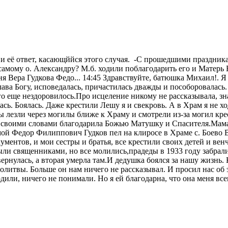
е и её ответ, касающййся этого случая. -С прошедшими праздни
самому о. Александру? М.б. ходили поблагодарить его и Матерь 
ня Вера Гудкова Федо... 14:45 Здравствуйте, батюшка Михаил!. 
ва Богу, исповедалась, причастилась дважды и пособоровалась. 
лго еще нездоровилось.Про исцеление никому не рассказывала, з
ась. Боялась. Даже крестили Лешу я и свекровь. А в Храм я не хо
ы лезли через могилы ближе к Храму и смотрели из-за могил кре
ла, своими словами благодарила Божью Матушку и Спасителя.Мама
 мой Федор Филиппович Гудков пел на клиросе в Храме с. Боево
кументов, и мои сестры и братья, все крестили своих детей и ве
ли священниками, но все молились,прадеды в 1933 году забрали 
ернулась, а вторая умерла там.И дедушка боялся за нашу жизнь.
 молитвы. Больше он нам ничего не рассказывал. И просил нас о
одили, ничего не понимали. Но я ей благодарна, что она меня вс