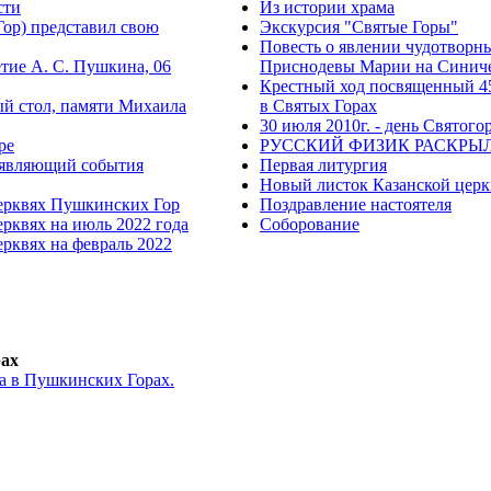
сти
Из истории храма
ор) представил свою
Экскурсия "Святые Горы"
Повесть о явлении чудотвор
етие А. С. Пушкина, 06
Приснодевы Марии на Синиче
Крестный ход посвященный 45
й стол, памяти Михаила
в Святых Горах
30 июля 2010г. - день Святог
ре
РУССКИЙ ФИЗИК РАСКРЫ
, являющий события
Первая литургия
Новый листок Казанской церкв
церквях Пушкинских Гор
Поздравление настоятеля
рквях на июль 2022 года
Соборование
рквях на февраль 2022
ах
а в Пушкинских Горах.