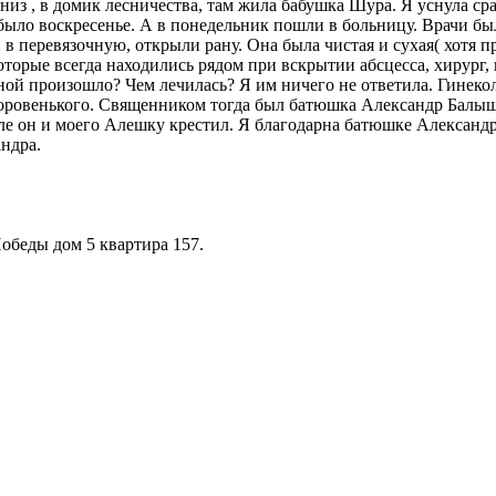
низ , в домик лесничества, там жила бабушка Шура. Я уснула сра
 было воскресенье. А в понедельник пошли в больницу. Врачи бы
 в перевязочную, открыли рану. Она была чистая и сухая( хотя 
орые всегда находились рядом при вскрытии абсцесса, хирург, г
ной произошло? Чем лечилась? Я им ничего не ответила. Гинеко
здоровенького. Священником тогда был батюшка Александр Балыш
е он и моего Алешку крестил. Я благодарна батюшке Александр
андра.
обеды дом 5 квартира 157.