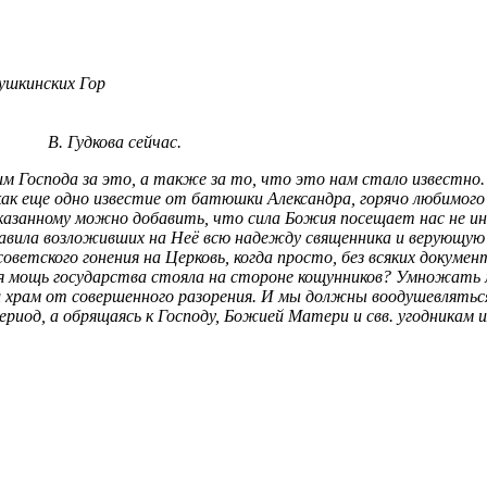
ушкинских Гор
и. В. Гудкова сейчас.
им Господа за это, а также за то, что это нам стало известно
 как еще одно известие от батюшки Александра, горячо любимого
азанному можно добавить, что сила Божия посещает нас не инач
тавила возложивших на Неё всю надежду священника и верующую
ветского гонения на Церковь, когда просто, без всяких докумен
вся мощь государства стояла на стороне кощунников? Умножать м
храм от совершенного разорения. И мы должны воодушевляться
ериод, а обрящаясь к Господу, Божией Матери и свв. угодникам