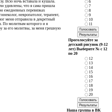
зу. Всю ночь вставала и кушала.
6
ли удивлены, что я сама пришла
7
при ежедневных перевязках
8
инеколог, невропатолог, терапевт,
9
лог меня отправила в декретный
10
. По молитвам которого и я
11
у за его молитвы, за меня грешную
Проголосуйте за
детский рисунок (9-12
лет) Выберите № с 12
по 20
12
13
14
15
16
17
18
19
20
Наша группа в ВК