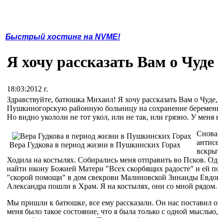
Быстрый хостинг на NVME!
Я хочу рассказать Вам о Чуде
18:03:2012 г.
Здравствуйте, батюшка Михаил! Я хочу рассказать Вам о Чуде,
Пушкиногорскую районную больницу на сохранение беременн
Но видно укололи не тот укол, или не так, или грязно. У меня 
Снова
антисе
Вера Гудкова в период жизни в Пушкинских Горах
вскрыт
Ходила на костылях. Собирались меня отправить во Псков. Одн
найти икону Божией Матери "Всех скорбящих радосте" и ей по
"скорой помощи" в дом свекрови Малиновской Зинаиды Евдоким
Александра пошли в Храм. Я на костылях, они со мной рядом.
Мы пришли к батюшке, все ему рассказали. Он нас поставил око
меня было такое состояние, что я была только с одной мыслью,