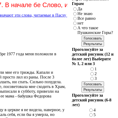
начале бе Слово, и Слово бе к Богу, и 
Горам
Да
Не знаю
ти слова, читаемые в Пасху в храмах. Толкование блж. Феофилак
Все равно
нет
А что такое
Пушкинские Горы?
Проголосуйте за
ябре 1977 года меня положили в
детский рисунок (12 и
.
более лет) Выберите
№ 1, 2 или 3
1
ли мне его трижды. Капали и
2
й просто лил из раны. После 3
3
ушать, ни спать. Сильно похудела.
, посоветовала мне сходить в Храм,
выписали в субботу, привезли на
Проголосуйте за
 ее мама - бабушка Федорова
детский рисунок (6-8
лет)
у в церкве я не видела, наверное, у
4
ль себя, если бы я умерла, но
5