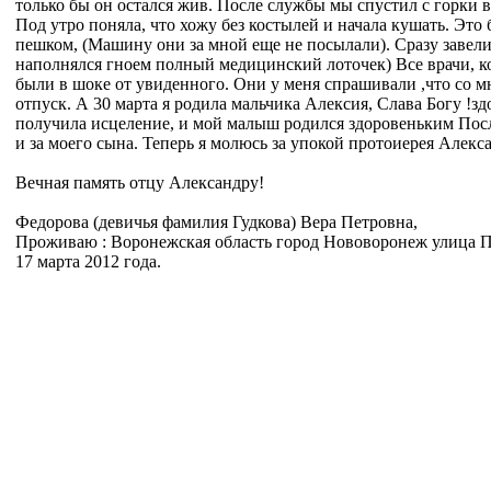
только бы он остался жив. После службы мы спустил с горки в
Под утро поняла, что хожу без костылей и начала кушать. Это
пешком, (Машину они за мной еще не посылали). Сразу завели
наполнялся гноем полный медицинский лоточек) Все врачи, кот
были в шоке от увиденного. Они у меня спрашивали ,что со м
отпуск. А 30 марта я родила мальчика Алексия, Слава Богу !
получила исцеление, и мой малыш родился здоровеньким Посл
и за моего сына. Теперь я молюсь за упокой протоиерея Алекс
Вечная память отцу Александру!
Федорова (девичья фамилия Гудкова) Вера Петровна,
Проживаю : Воронежская область город Нововоронеж улица П
17 марта 2012 года.