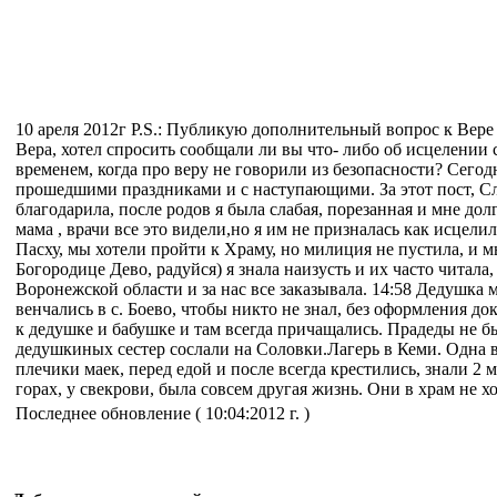
10 ареля 2012г P.S.: Публикую дополнительный вопрос к Вер
Вера, хотел спросить сообщали ли вы что- либо об исцелении 
временем, когда про веру не говорили из безопасности? Сегод
прошедшими праздниками и с наступающими. За этот пост, Сла
благодарила, после родов я была слабая, порезанная и мне до
мама , врачи все это видели,но я им не призналась как исцелил
Пасху, мы хотели пройти к Храму, но милиция не пустила, и м
Богородице Дево, радуйся) я знала наизусть и их часто чита
Воронежской области и за нас все заказывала. 14:58 Дедушка
венчались в с. Боево, чтобы никто не знал, без оформления до
к дедушке и бабушке и там всегда причащались. Прадеды не бы
дедушкиных сестер сослали на Соловки.Лагерь в Кеми. Одна в
плечики маек, перед едой и после всегда крестились, знали 2
горах, у свекрови, была совсем другая жизнь. Они в храм не х
Последнее обновление ( 10:04:2012 г. )