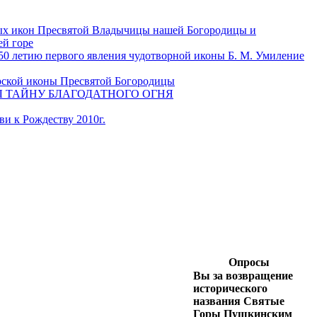
ных икон Пресвятой Владычицы нашей Богородицы и
й горе
0 летию первого явления чудотворной иконы Б. М. Умиление
орской иконы Пресвятой Богородицы
Л ТАЙНУ БЛАГОДАТНОГО ОГНЯ
и к Рождеству 2010г.
Опросы
Вы за возвращение
исторического
названия Святые
Горы Пушкинским