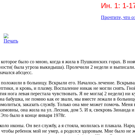
Ин. 1: 1-17. В 
Прочтите, что означают э
 которое было со мною, когда я жила в Пушкинских горах. В но
ости( была угроза выкидыша). Пролечили 2 недели и выписали
начался абсцесс.
 положили в больницу. Вскрыли его. Началось лечение. Вскрыва
птики, и кровь, и плазму. Воспаление никак не могли снять. Гно
ия нога левая перестала чувствовать. Я не могла( 2 недели) ни к
а бабушка, не помню как ее звали, мы вместе лежали в больнице
молиться, заказать службу. Только она мне может помочь. Меня 
овны, она жила на ул. Лесная, дом 5. И я, свекровь Зинаида и
 Это было в конце января 1978г.
ло иконы. Он вел службу, а я стояла, молилась и плакала. Народ
 чтобы ребенок мой не умер, а родился здоровым. Мне было не жа